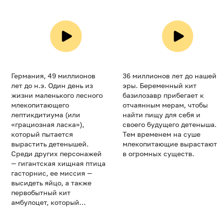
Германия, 49 миллионов
36 миллионов лет до нашей
лет до н.э. Один день из
эры. Беременный кит
жизни маленького лесного
базилозавр прибегает к
млекопитающего
отчаянным мерам, чтобы
лептикдитиума (или
найти пищу для себя и
«грациозная ласка»),
своего будущего детеныша.
который пытается
Тем временем на суше
вырастить детенышей.
млекопитающие вырастают
Среди других персонажей
в огромных существ.
— гигантская хищная птица
гасторнис, ее миссия —
высидеть яйцо, а также
первобытный кит
амбулоцет, который
охотится в воде.