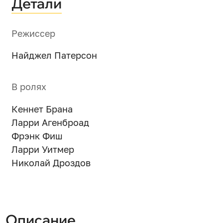
Детали
Режиссер
Найджел Патерсон
В ролях
Кеннет Брана
Ларри Агенброад
Фрэнк Фиш
Ларри Уитмер
Николай Дроздов
Описание