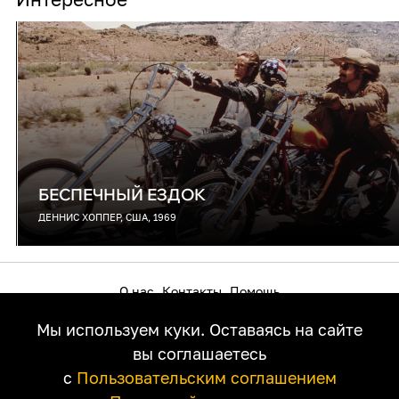
БЕСПЕЧНЫЙ ЕЗДОК
ДЕННИС ХОППЕР, США, 1969
О нас
Контакты
Помощь
Как смотреть на телевизоре
Пользовательское соглашение
Мы используем куки. Оставаясь на сайте
Политика приватности
Правообладателям
вы соглашаетесь
с
Пользовательским соглашением