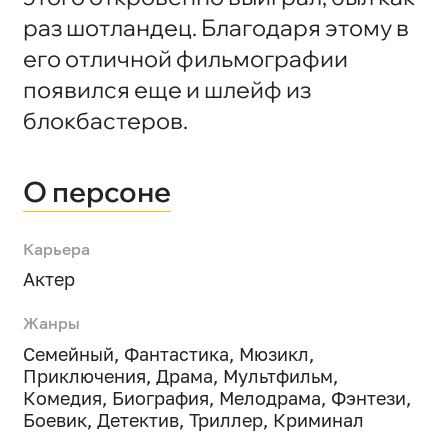
раз шотландец. Благодаря этому в
его отличной фильмографии
появился еще и шлейф из
блокбастеров.
О персоне
Карьера
Актер
Жанры
Семейный
,
Фантастика
,
Мюзикл
,
Приключения
,
Драма
,
Мультфильм
,
Комедия
,
Биография
,
Мелодрама
,
Фэнтези
,
Боевик
,
Детектив
,
Триллер
,
Криминал