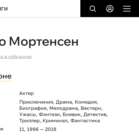
ИГИ
го Мортенсен
ть в избранное
оне
Актер
Приключения
,
Драма
,
Комедия
,
Биография
,
Мелодрама
,
Вестерн
,
Ужасы
,
Фэнтези
,
Боевик
,
Детектив
,
Триллер
,
Криминал
,
Фантастика
ов
11, 1996 — 2018