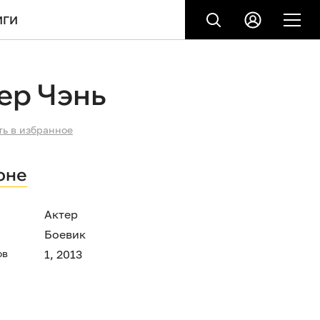
ИГИ
ер Чэнь
ть в избранное
оне
Актер
Боевик
ов
1, 2013