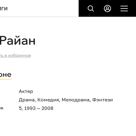
ИГИ
 Райан
ть в избранное
оне
Актер
Драма
,
Комедия
,
Мелодрама
,
Фэнтези
ов
5, 1993 — 2008