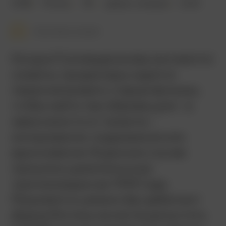
2008
114 мин.
18+
драма
,
комедия
США
Смотреть позже
Когда в Голливуде вновь кончаются
сюжеты, продюсеры садятся
пересматривать старые фильмы,
чтобы найти там образец для – в
зависимости от таланта –
копирования, подражания или
вдохновения. В данном случае
пришлось докопаться до
трагикомедии аж 1939 года.
Разумеется, режиссёр-дебютант
Диана Инглиш не могла допустить