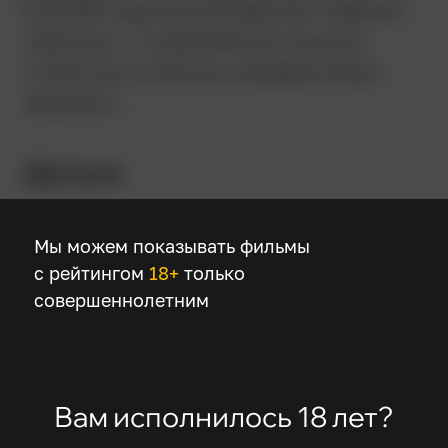
в 2008 году высмеивания главных
героинь – и сделала из пошлых
сплетниц сильных независимых
женщин…
Детали
Режиссер
Мы можем показывать фильмы
с рейтингом
18+
только
Дайан Инглиш
совершеннолетним
В ролях
Мег Райан
Аннетт Бенинг
Вам исполнилось 18 лет?
Ева Мендес