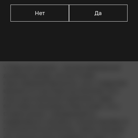
Дебра Мессинг
Нет
Да
Джада Пинкетт Смит
Описание
У Мэри всё хорошо – она востребованный
дизайнер одежды, её муж Стивен
преуспевающий финансист, она с подругами
вращается в нью-йоркском бомонде. Есть
лишь одна маленькая проблемка: через
болтливую маникюршу Мэри узнаёт, что у
Стивена роман с продавщицей из
парфюмерного магазина, полный зашквар по
понятиям богатой богемы. Сейчас женщине
как никогда нужна поддержка подруг, но у