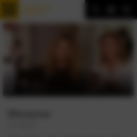
Трофейные
фильмы
Женщины
The Women