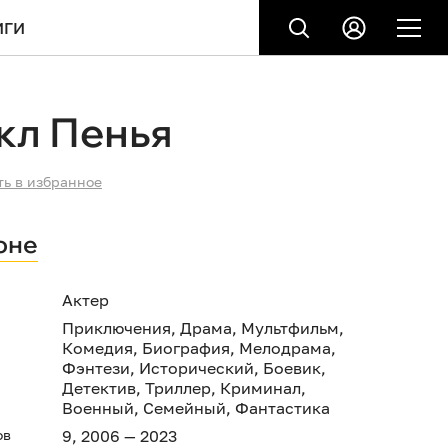
ИГИ
кл Пенья
ть в избранное
оне
Актер
Приключения
,
Драма
,
Мультфильм
,
Комедия
,
Биография
,
Мелодрама
,
Фэнтези
,
Исторический
,
Боевик
,
Детектив
,
Триллер
,
Криминал
,
Военный
,
Семейный
,
Фантастика
ов
9, 2006 — 2023