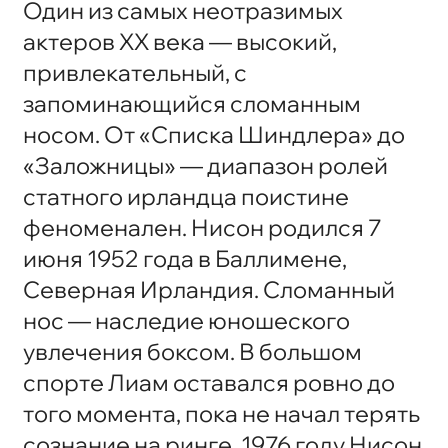
Один из самых неотразимых
актеров XX века — высокий,
привлекательный, с
запоминающийся сломанным
носом. От «Списка Шиндлера» до
«Заложницы» — диапазон ролей
статного ирландца поистине
феноменален. Нисон родился 7
июня 1952 года в Баллимене,
Северная Ирландия. Сломанный
нос — наследие юношеского
увлечения боксом. В большом
спорте Лиам оставался ровно до
того момента, пока не начал терять
сознание на ринге. 1976 году Нисон