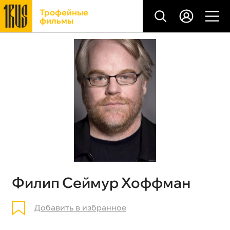
Трофейные
фильмы
Филип Сеймур Хоффман
Добавить в избранное