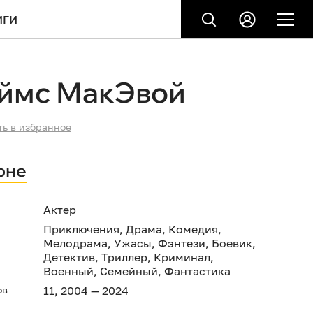
ИГИ
ймс МакЭвой
ть в избранное
оне
Актер
Приключения
,
Драма
,
Комедия
,
Мелодрама
,
Ужасы
,
Фэнтези
,
Боевик
,
Детектив
,
Триллер
,
Криминал
,
Военный
,
Семейный
,
Фантастика
ов
11, 2004 — 2024