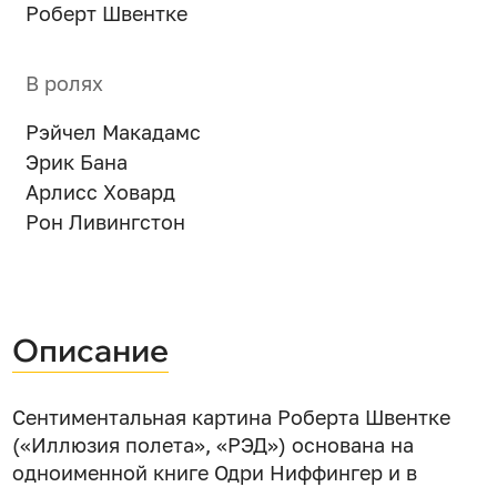
Роберт Швентке
В ролях
Рэйчел Макадамс
Эрик Бана
Арлисс Ховард
Рон Ливингстон
Описание
Сентиментальная картина Роберта Швентке
(«Иллюзия полета», «РЭД») основана на
одноименной книге Одри Ниффингер и в