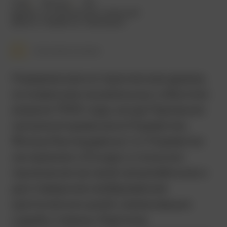
2016
130 мин.
18+
драма
,
исторический
,
военный
Дания
,
Норвегия
,
Ирландия
Смотреть позже
Норвежская историческая драма,
основанная на реальных событиях
апреля 1940 года, когда Германия
начала вторжение в Норвегию.
Фильм был выдвинут от Норвегии
на премию «Оскар» и получил
признание за своё напряжённое и
достоверное изображение
критических дней, изменивших
судьбу страны. Картина