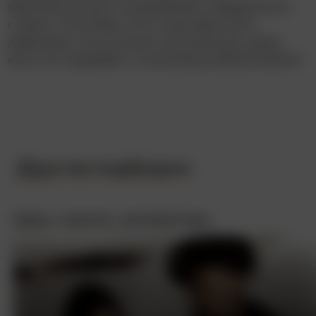
безопасностью и сохранением суверенитета
страны. Способен ли он противостоять
давлению и не уступить ультиматуму, даже
если это приведёт к полномасштабной войне?
Другие подборки
Цари, короли, императоры