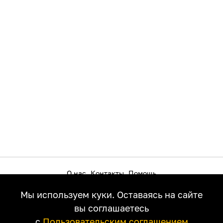
О нас
Контакты
Помощь
Как смотреть на телевизоре
Пользовательское соглашение
Мы используем куки. Оставаясь на сайте
Политика приватности
Правообладателям
вы соглашаетесь
с
Пользовательским соглашением