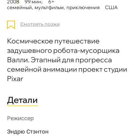
2008
99 мин.
6+
семейный
,
мультфильм
,
приключения
США
Смотреть позже
Космическое путешествие
задушевного робота-мусорщика
Валли. Этапный для прогресса
семейной анимации проект студии
Pixar
Детали
Режиссер
Эндрю Стэнтон