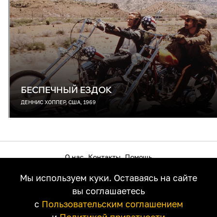
БЕСПЕЧНЫЙ ЕЗДОК
ДЕННИС ХОППЕР, США, 1969
О нас
Контакты
Помощь
Как смотреть на телевизоре
Пользовательское соглашение
Мы используем куки. Оставаясь на сайте
Политика приватности
Правообладателям
вы соглашаетесь
с
Пользовательским соглашением
и
Политикой приватности