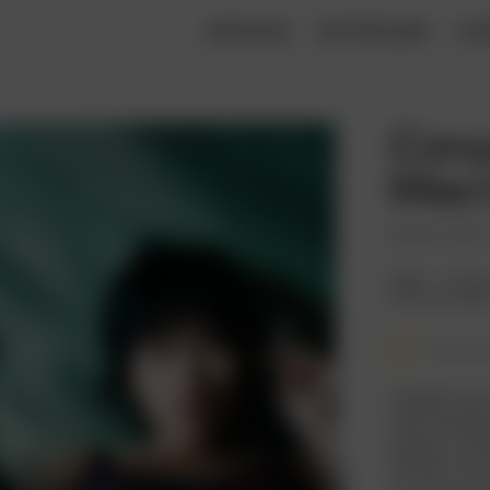
ФИЛЬМЫ
КОЛЛЕКЦИИ
КН
Сочу
Мес
Boksuneun
2002
121 ми
Южная Коре
Смотре
Первая час
южнокорейс
входят «Ол
(2005). Эт
которой из