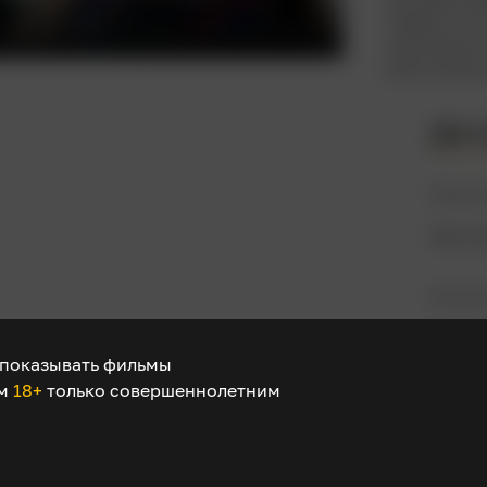
сборы и то
критиков п
репутацию 
Дет
Режис
Пак Ч
В рол
Щин Х
показывать фильмы
Пэ Ду
ом
18+
только совершеннолетним
Сон К
Лим Д
Хан Б