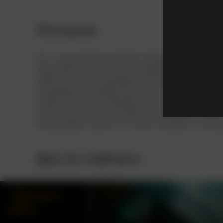
Описание
Рю – глухонемой молодой человек, который о
тяжелобольную сестру, нуждающуюся в пересад
работу, а ему отказывают в донорстве из-за 
оказывается в безвыходной ситуации. Он свя
чтобы найти подходящую почку, и отдает все 
собственную почку в обмен на обещание найти
обманывают: деньги и почка исчезают, а сестр
Другие подборки
«Трилогия о
мести»