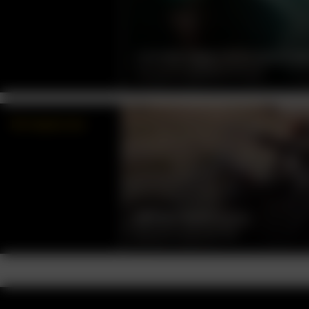
СОЧУВСТВИЕ ГОСПОДИНУ М
ПАК ЧХАН-УК, ЮЖНАЯ КОРЕЯ, 2002
Интересное
БЕСПЕЧНЫЙ ЕЗДОК
ДЕННИС ХОППЕР, США, 1969
О нас
Контакты
Помощь
К