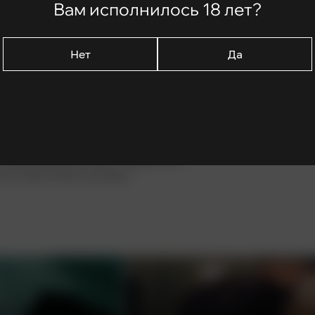
Вам исполнилось 18 лет?
Нет
Да
тчаянно ищет способ спасти свою
ке почки. После того как он теряет
неподходящей группы крови, Рю
зывается с черным рынком органов,
свои сбережения, а также свою
 донора для сестры. Однако его
а остается без помощи...