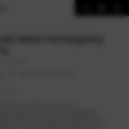
ИГИ
вствие господину
ть
 naui geot
н.
18+
драма
,
триллер
,
криминал
я
ть позже
ть знаменитой «Трилогии о мести»
кого режиссера Пак Чхан-ука, куда также
дбой» (2003) и «Сочувствие госпоже Месть»
а мрачная и бескомпромиссная драма, ценность
меряется не в деньгах (бюджет 2,5 миллиона,