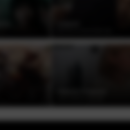
ЕСТЬ
ОЛДБОЙ
ПАК ЧХАН-УК, ЮЖНАЯ КОРЕЯ, 2003
РЕБЕНОК РОЗМАРИ
РОМАН ПОЛАНСКИ, США, 1968
ак смотреть на телевизоре
Пользовательское соглашение
Политика при