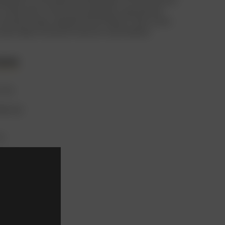
го меньше), получила широкое признание
о всему миру, закрепив за Паком Чхан-уком
мастера психологических триллеров.
али
сер
хан-ук
ях
а-гюн
-на
ан-хо
жи-ын
о-бэ