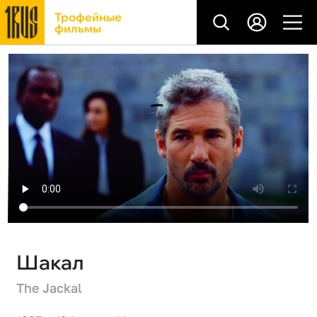
Трофейные
фильмы
Шакал
The Jackal