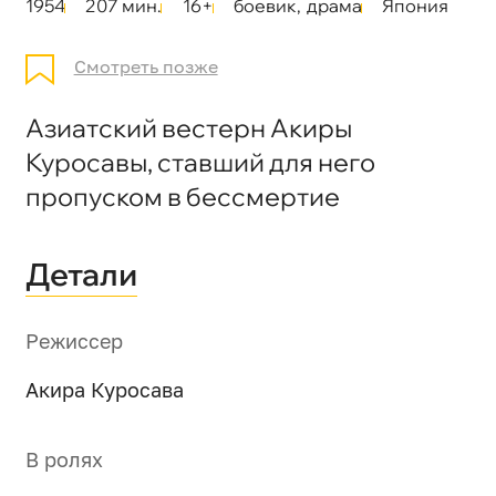
1954
207 мин.
16+
боевик
,
драма
Япония
Смотреть позже
Азиатский вестерн Акиры
Куросавы, ставший для него
пропуском в бессмертие
Детали
Режиссер
Акира Куросава
В ролях