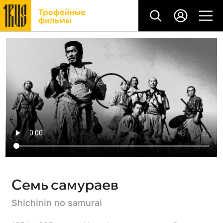
Трофейные
фильмы
Семь самураев
Shichinin no samurai