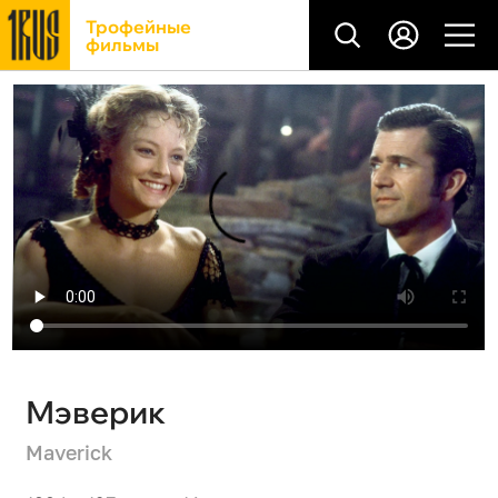
Трофейные
фильмы
Мэверик
Maverick