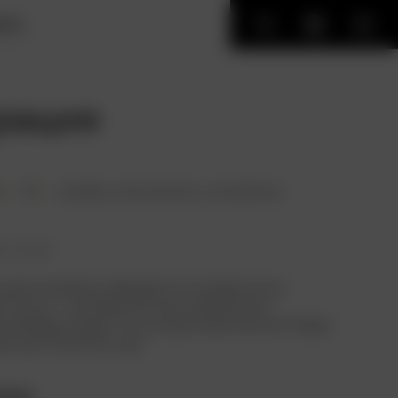
ИГИ
рация
н.
18+
комедия
,
приключения
,
мультфильм
ть позже
иная семейка собирается отправиться в
 отпуск – из Новой Англии прямиком в
ю Ямайку. Будет ли путешествие легким? Едва
ресным? Конечно, да!
али