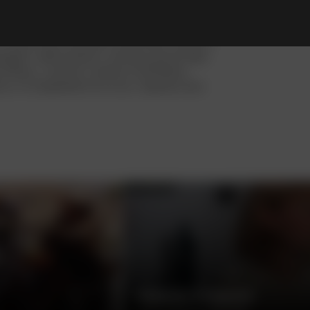
 семейства. А вот его детей и супругу
 появились мигрирующие утки со своими
 мама Пэм и ее дети начинают грезить
ривают заботливого папашу-домоседа
-Йорк, а затем и вовсе на Ямайку.
о и отправляется в путь. Однако все
РЕБЕНОК РОЗМАРИ