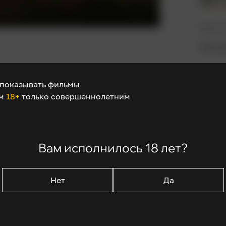
Режис
Бенжа
В рол
показывать фильмы
Кумэй
ом
18+
только совершеннолетним
Треси 
Элиза
Каспа
Изабе
Вам исполнилось 18 лет?
Нет
Да
ном месте, где тепло, светло и мухи не