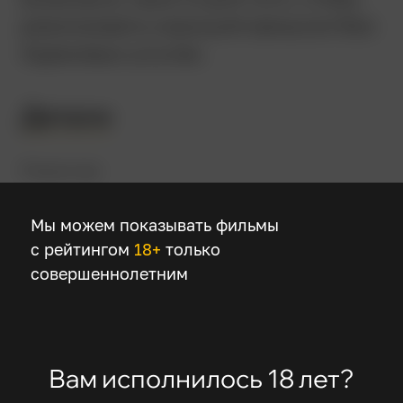
реализовать хороший замысел без
Адамовых штучек.
Детали
Режиссер
Питер Сигал
Мы можем показывать фильмы
с рейтингом
18+
только
В ролях
совершеннолетним
Адам Сэндлер
Дрю Бэрримор
Роб Шнайдер
Вам исполнилось 18 лет?
Шон Эстин