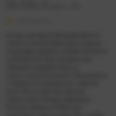
2004
99 мин.
18+
драма
,
комедия
,
мелодрама
США
Смотреть позже
Когда сценарий Джорджа Винга
попал в шаловливые руки Адама
Сэндлера, драма о любви, болезни
и обязательствах загадочным
образом превратилась в
классический ромком. Разумеется,
с Адамом Сэндлером в главной
роли. Впоследствии фильм
пересняли в Индии (дважды),
Японии, Иране и Мексике –
возможно, просто для того, чтобы