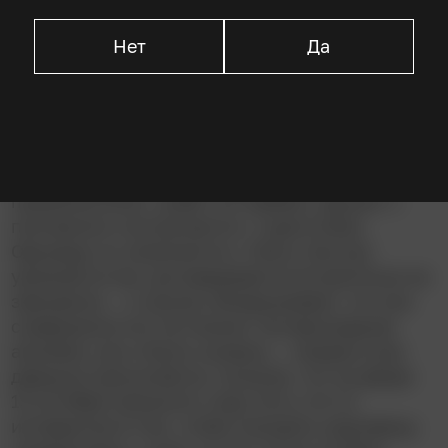
Люсия Струс
Нет
Да
Описание
У Генри Рота всё хорошо. Он молод,
привлекателен, живёт на Гавайях, дружит с
пингвином и встречается с туристками.
Однажды он знакомится с Люси, быстро
увлекается ею, договаривается встретиться за
завтраком… и наутро обнаруживает, что она
совершенно его не помнит. Антероградная
амнезия, как и было сказано, – каждое утро
девушка просыпается, полагая, что на дворе
13 октября прошлого года. Есть что-то
интересное в том, чтобы покорять красавицу