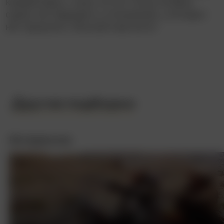
каждый день с нуля, но это точно не День
сурка: нет будущего у отношений, у которых
нет прошлого. Или всё-таки есть?
Другие подборки
Интересное