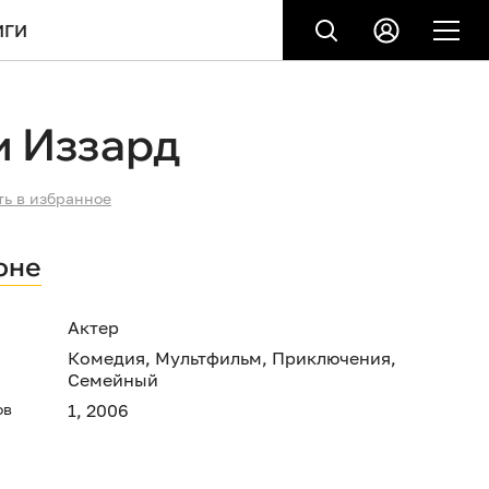
ИГИ
и Иззард
ть в избранное
оне
Актер
Комедия
,
Мультфильм
,
Приключения
,
Семейный
ов
1, 2006