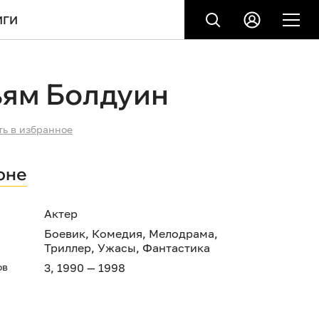
ИГИ
ьям Болдуин
ть в избранное
оне
Актер
Боевик
,
Комедия
,
Мелодрама
,
Триллер
,
Ужасы
,
Фантастика
ов
3, 1990 — 1998