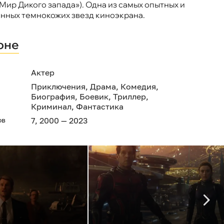
«Мир Дикого запада»). Одна из самых опытных и
нных темнокожих звезд киноэкрана.
оне
Актер
Приключения
,
Драма
,
Комедия
,
Биография
,
Боевик
,
Триллер
,
Криминал
,
Фантастика
ов
7, 2000 — 2023