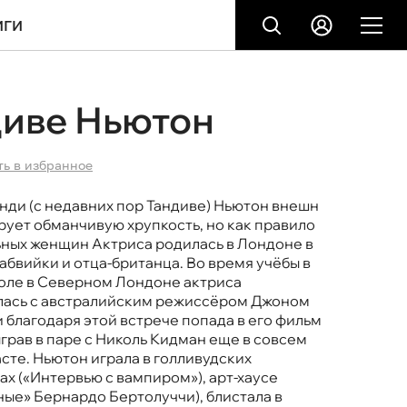
ИГИ
диве Ньютон
ть в избранное
нди (с недавних пор Тандиве) Ньютон внешн
ует обманчивую хрупкость, но как правило
ьных женщин Актриса родилась в Лондоне в
абвийки и отца-британца. Во время учёбы в
оле в Северном Лондоне актриса
лась с австралийским режиссёром Джоном
и благодаря этой встрече попада в его фильм
ыграв в паре с Николь Кидман еще в совсем
сте. Ньютон играла в голливудских
ах («Интервью с вампиром»), арт-хаусе
ые» Бернардо Бертолуччи), блистала в