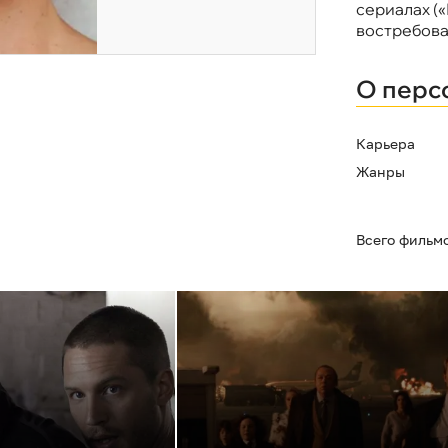
сериалах (
востребова
О перс
Карьера
Жанры
Всего фильм