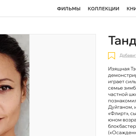
ФИЛЬМЫ
КОЛЛЕКЦИИ
КН
Тан
Добави
Изящная Тэ
демонстрир
играет сил
семье зимб
частной шк
познакоми
Дуйганом, 
«Флирт», с
юном возра
блокбастер
(«Осажденн