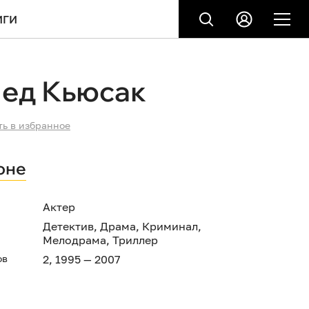
ИГИ
ед Кьюсак
ть в избранное
оне
Актер
Детектив
,
Драма
,
Криминал
,
Мелодрама
,
Триллер
ов
2, 1995 — 2007