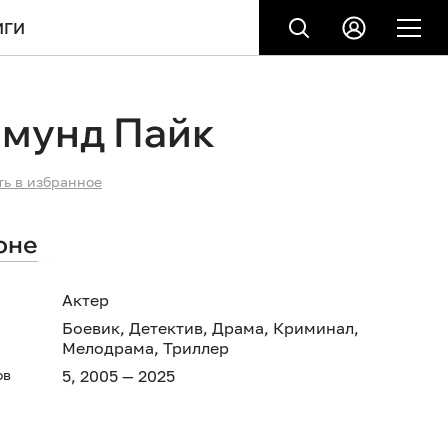
ИГИ
амунд Пайк
ть в избранное
оне
Актер
Боевик
,
Детектив
,
Драма
,
Криминал
,
Мелодрама
,
Триллер
ов
5, 2005 — 2025