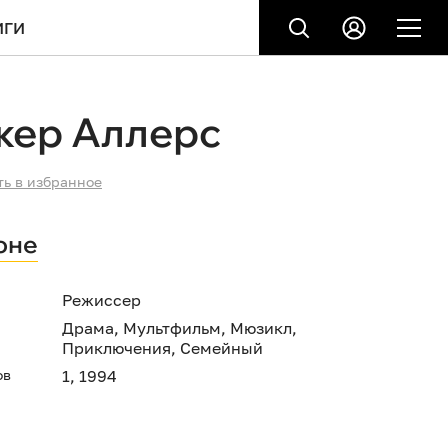
ИГИ
жер Аллерс
ть в избранное
оне
Режиссер
Драма
,
Мультфильм
,
Мюзикл
,
Приключения
,
Семейный
ов
1, 1994