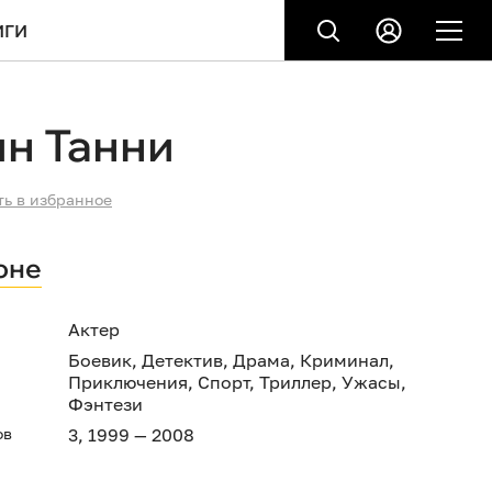
ИГИ
н Танни
ть в избранное
оне
Актер
Боевик
,
Детектив
,
Драма
,
Криминал
,
Приключения
,
Спорт
,
Триллер
,
Ужасы
,
Фэнтези
ов
3, 1999 — 2008