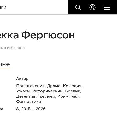
ИГИ
екка Фергюсон
ть в избранное
оне
Актер
Приключения
,
Драма
,
Комедия
,
Ужасы
,
Исторический
,
Боевик
,
Детектив
,
Триллер
,
Криминал
,
Фантастика
ов
8, 2015 — 2026