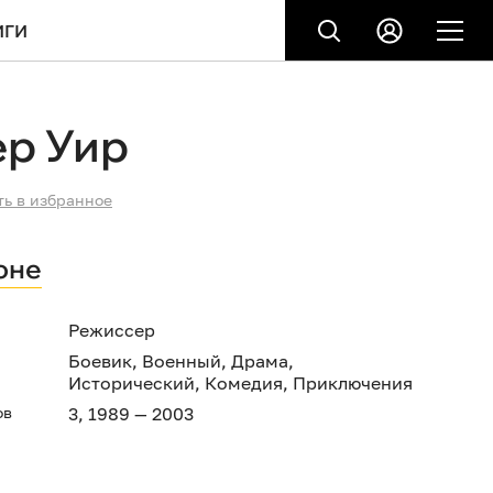
ИГИ
ер Уир
ть в избранное
оне
Режиссер
Боевик
,
Военный
,
Драма
,
Исторический
,
Комедия
,
Приключения
ов
3, 1989 — 2003