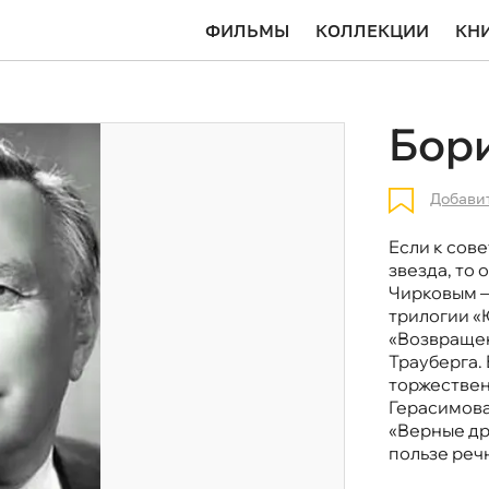
ФИЛЬМЫ
КОЛЛЕКЦИИ
КН
Бор
Добави
Если к сов
звезда, то
Чирковым —
трилогии «
«Возвращен
Трауберга.
торжествен
Герасимова
«Верные др
пользе реч