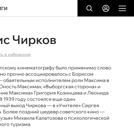
ИГИ
ис Чирков
ть в избранное
етскому кинематографу было применимо слово
 оно прочно ассоциировалось с Борисом
 обаятельным исполнителем роли Максима в
Юность Максима», «Выборгская сторона» и
ие Максима» Григория Козинцева и Леонида
 В 1939 году состоялся еще один
ный выход Чиркова — в «Учителе» Сергея
. Более поздний шедевр советского кино —
узья» Михаила Калатозова о психологической
ного туризма.