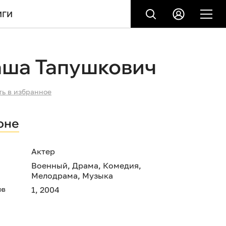
ИГИ
аша Тапушкович
ть в избранное
оне
Актер
Военный
,
Драма
,
Комедия
,
Мелодрама
,
Музыка
ов
1, 2004