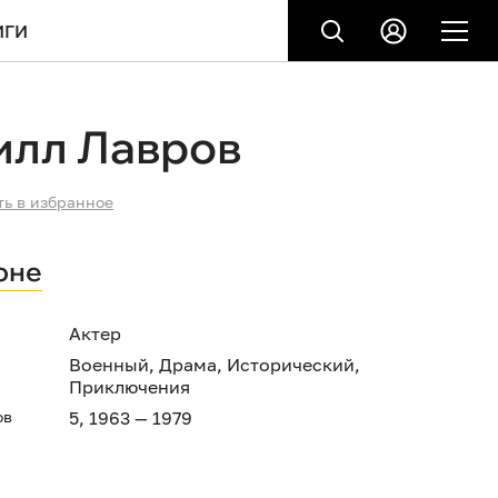
ИГИ
илл Лавров
ть в избранное
оне
Актер
Военный
,
Драма
,
Исторический
,
Приключения
ов
5, 1963 — 1979