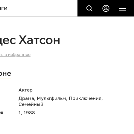
ИГИ
ес Хатсон
ть в избранное
оне
Актер
Драма
,
Мультфильм
,
Приключения
,
Семейный
ов
1, 1988