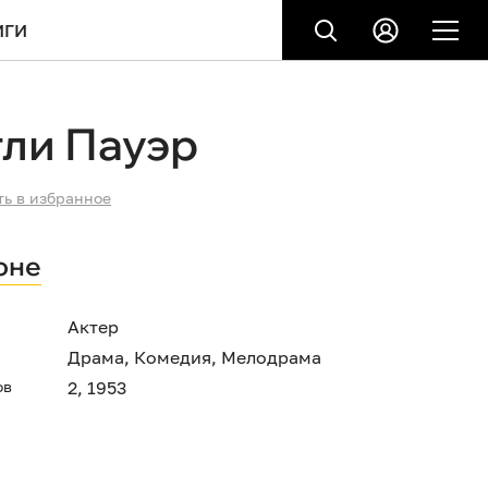
ИГИ
ли Пауэр
ть в избранное
оне
Актер
Драма
,
Комедия
,
Мелодрама
ов
2, 1953