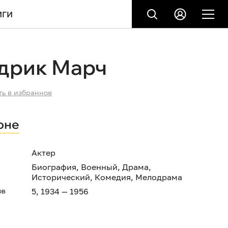
ИГИ
дрик Марч
ть в избранное
оне
Актер
Биография
,
Военный
,
Драма
,
Исторический
,
Комедия
,
Мелодрама
ов
5, 1934 — 1956