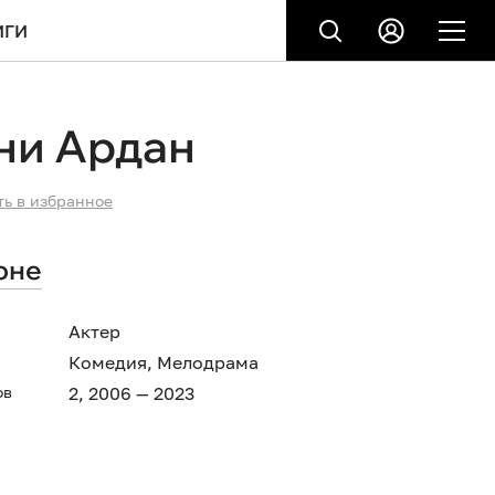
ИГИ
ни Ардан
ть в избранное
оне
Актер
Комедия
,
Мелодрама
ов
2, 2006 — 2023