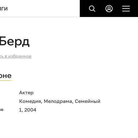
ИГИ
 Берд
ть в избранное
оне
Актер
Комедия
,
Мелодрама
,
Семейный
ов
1, 2004