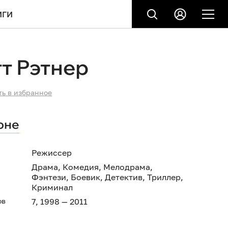
ИГИ
т Рэтнер
ть в избранное
оне
Режиссер
Драма
,
Комедия
,
Мелодрама
,
Фэнтези
,
Боевик
,
Детектив
,
Триллер
,
Криминал
ов
7, 1998 — 2011