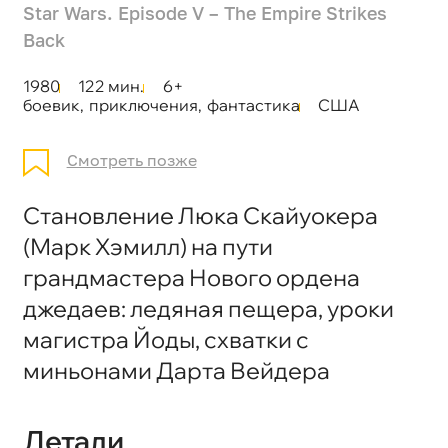
Star Wars. Episode V – The Empire Strikes
Back
1980
122 мин.
6+
боевик
,
приключения
,
фантастика
США
Смотреть позже
Становление Люка Скайуокера
(Марк Хэмилл) на пути
грандмастера Нового ордена
джедаев: ледяная пещера, уроки
магистра Йоды, схватки с
миньонами Дарта Вейдера
Детали