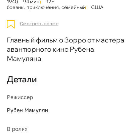
1940
94 мин.
12+
боевик
,
приключения
,
семейный
США
Смотреть позже
Главный фильм о Зорро от мастера
авантюрного кино Рубена
Мамуляна
Детали
Режиссер
Рубен Мамулян
В ролях