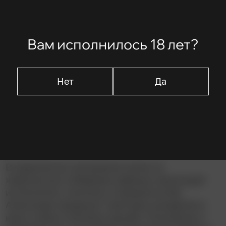
В ролях
Эрланд Юзефсон
Сьюзен Флитвуд
Вам исполнилось 18 лет?
Аллан Эдвалль
Гвюдрун Гисладоуттир
Свен Воллтер
Нет
Да
Описание
В уединенном загородном доме на
живописном побережье Швеции немолодой
интеллигент, писатель и бывший актёр
Александр празднует свой день рождения в
кругу семьи и близких друзей. Спокойную и