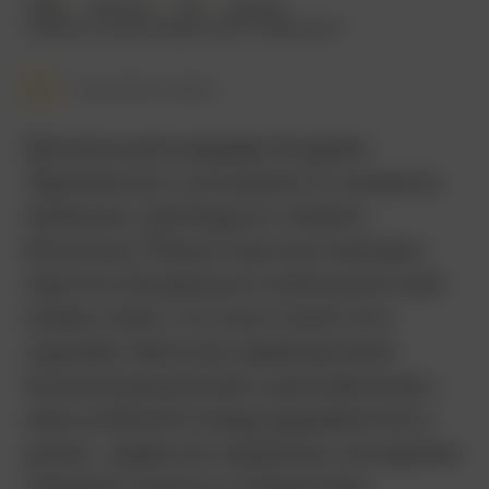
1986
149 мин.
18+
драма
Швеция
,
Великобритания
,
Франция
Смотреть позже
Финальный шедевр Андрея
Тарковского, который он снимал в
Швеции, уже будучи тяжело
больным. Режиссер монтировал
картину буквально на больничной
койке, зная, что она станет его
художественным завещанием.
Кульминационная сцена фильма –
масштабный пожар деревянного
дома – едва не сорвалась: во время
первой съемки у оператора