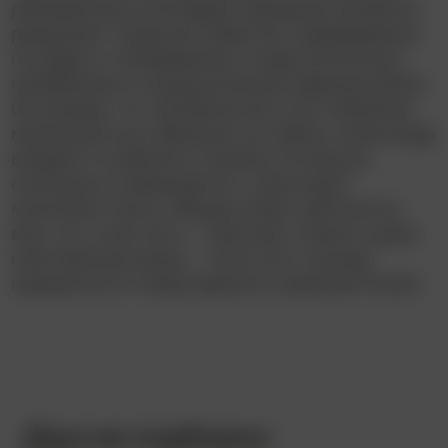
размеренную атмосферу праздника внезапно
разрушает страшное известие, передаваемое
по радио и телевидению: в мире вспыхнула
неизбежная и сокрушительная ядерная война.
Осознавая, что человечество и его любимый
маленький сын обречены на гибель, Александр
впадает в глубокое отчаяние. В поисках
спасения он обращается с неистовой
молитвой к Богу, обещая отдать абсолютно
всё, что у него есть – свой дом, семью и даже
собственный разум, – если этот кошмар
прекратится и миру вернется прежний покой.
Другие подборки