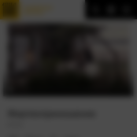
Трофейные
фильмы
Жертвоприношение
Offret