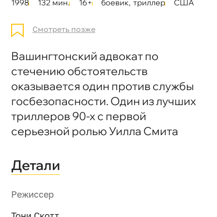
1998
132 мин.
16+
боевик
,
триллер
США
Смотреть позже
Вашингтонский адвокат по
стечению обстоятельств
оказывается один против службы
госбезопасности. Один из лучших
триллеров 90-х с первой
серьезной ролью Уилла Смита
Детали
Режиссер
Тони Скотт