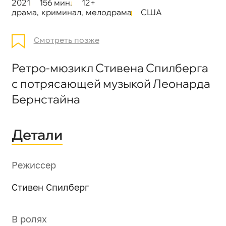
2021
156 мин.
12+
драма
,
криминал
,
мелодрама
США
Смотреть позже
Ретро-мюзикл Стивена Спилберга
с потрясающей музыкой Леонарда
Бернстайна
Детали
Режиссер
Стивен Спилберг
В ролях