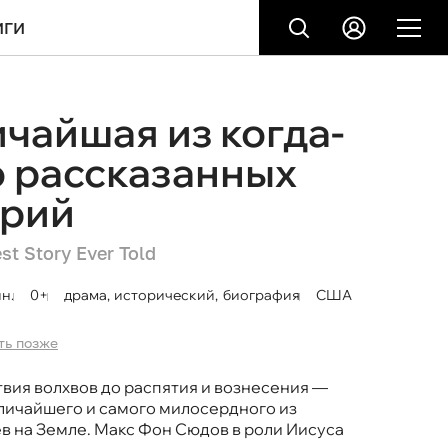
ИГИ
чайшая из когда-
 рассказанных
орий
st Story Ever Told
н.
0+
драма
,
исторический
,
биография
США
ть позже
вия волхвов до распятия и вознесения —
личайшего и самого милосердного из
в на Земле. Макс Фон Сюдов в роли Иисуса