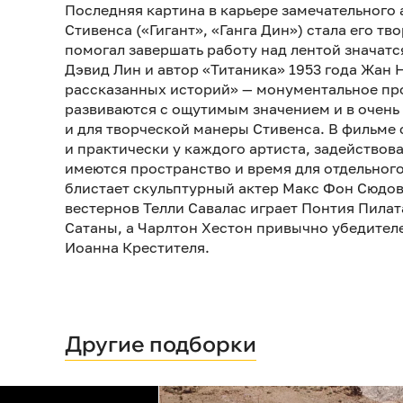
Последняя картина в карьере замечательног
Стивенса («Гигант», «Ганга Дин») стала его тв
помогал завершать работу над лентой значатс
Дэвид Лин и автор «Титаника» 1953 года Жан 
рассказанных историй» — монументальное про
развиваются с ощутимым значением и в очень
и для творческой манеры Стивенса. В фильме
и практически у каждого артиста, задействова
имеются пространство и время для отдельного
блистает скульптурный актер Макс Фон Сюдов
вестернов Телли Савалас играет Понтия Пилат
Сатаны, а Чарлтон Хестон привычно убедителе
Иоанна Крестителя.
Другие подборки