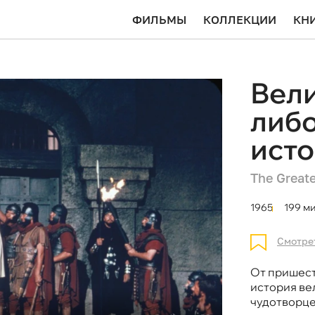
ФИЛЬМЫ
КОЛЛЕКЦИИ
КН
Вели
либо
ист
The Greate
1965
199 ми
Смотре
От пришест
история ве
чудотворце