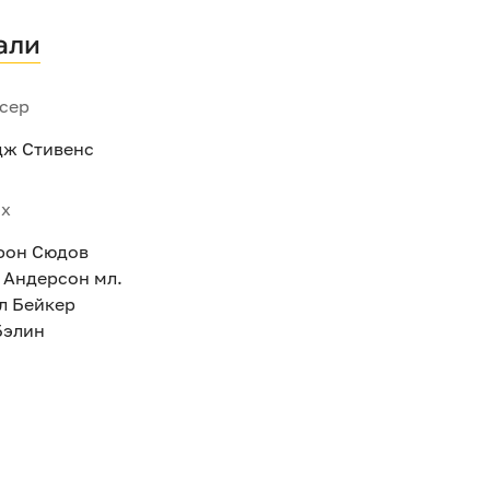
али
сер
ж Стивенс
ях
фон Сюдов
 Андерсон мл.
л Бейкер
Бэлин