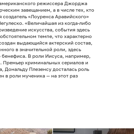
о американского режиссера Джорджа
орческим завещанием, а в числе тех, кто
я создатель «Лоуренса Аравийского»
Негулеско. «Величайшая из когда-либо
изведение искусства, события здесь
 обстоятельном темпе, что характерно
 создан выдающийся актерский состав,
нного в значительной роли, здесь
 бенефиса. В роли Иисуса, например,
. Премьер криминальных сериалов и
а, Дональду Плезенсу досталась роль
н в роли мученика — на этот раз