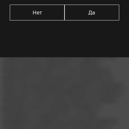
Джиллиан Белл
Нет
Да
Описание
Переехавший в новый район подросток Зак
Купер пытается общаться с соседкой-
ровесницей Ханной, но отец Ханны велит
держаться от неё подальше. Поскольку из
дома, где живёт девочка, раздаются странные
звуки, Зак пытается разобраться в ситуации и,
возможно, спасти Ханну. В доме он находит
рукопись книги «Снежный человек из
Пасадены», открывает её – и оттуда
вырывается совершенно реальный снежный
человек. И ладно бы всё этим кончилось –