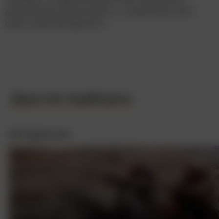
рукописей в доме много, и существа в них –
одно ужаснее другого…
Другие подборки
Интересное