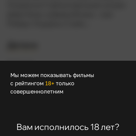
Лоуренса Стайна в фильме сыграл
Джек Блэк, а Джека Блэка – сам
Роберт Лоуренс Стайн...
Детали
Режиссер
Мы можем показывать фильмы
Роб Леттерман
с рейтингом
18+
только
совершеннолетним
В ролях
Дилан Миннетт
Одейя Раш
Вам исполнилось 18 лет?
Эми Райан
Райан Ли