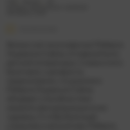
2015
103 мин.
18+
комедия
,
приключения
,
семейный
Австралия
,
США
Смотреть позже
Фильм снят на основе книг Роберта
Лоуренса Стайна, «Стивена Кинга
детской литературы». Словно этого
было мало, сценаристы
предположили, что рукописи
Роберта Лоуренса Стайна
обладают способностями
оживлять фигурирующих в них
чудовищ. А чтобы было ещё
страшнее и непонятнее, Роберта