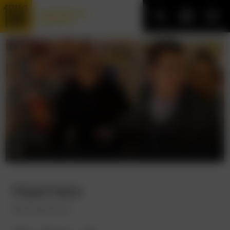
Трофейные
фильмы
Ужастики
Goosebumps