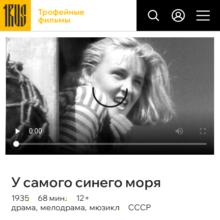
Трофейные
фильмы
У самого синего моря
1935
68 мин.
12+
драма
,
мелодрама
,
мюзикл
СССР