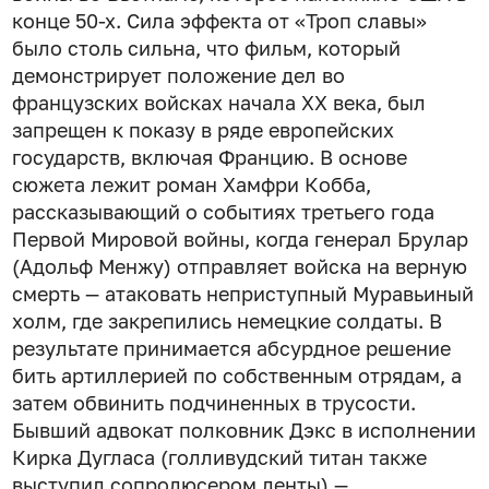
конце 50-х. Сила эффекта от «Троп славы»
было столь сильна, что фильм, который
демонстрирует положение дел во
французских войсках начала XX века, был
запрещен к показу в ряде европейских
государств, включая Францию. В основе
сюжета лежит роман Хамфри Кобба,
рассказывающий о событиях третьего года
Первой Мировой войны, когда генерал Брулар
(Адольф Менжу) отправляет войска на верную
смерть — атаковать неприступный Муравьиный
холм, где закрепились немецкие солдаты. В
результате принимается абсурдное решение
бить артиллерией по собственным отрядам, а
затем обвинить подчиненных в трусости.
Бывший адвокат полковник Дэкс в исполнении
Кирка Дугласа (голливудский титан также
выступил сопродюсером ленты) —