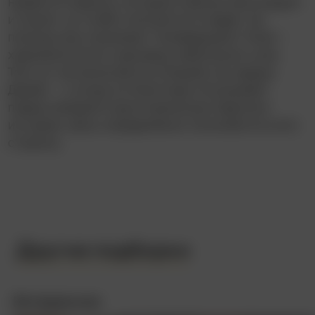
нравится Аарону, который хорошо расследует
и пишет, но слабо смотрится в кадре. На
помощь ему нанимают телеведущего Тома –
харизматичного красавца небольшого ума.
Том тут же включается в борьбу за сердце
Джейн – и когда он блестяще отыгрывает
перед камерой подготовленную Аароном
историю, весы определённо склоняются в его
сторону.
Другие подборки
Интересное