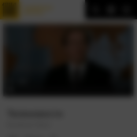
Трофейные
фильмы
Теленовости
Broadcast News