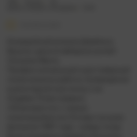
1987
133 мин.
18+
драма
,
комедия
,
мелодрама
США
Смотреть позже
Комедийный ромком Джеймса
Брукса, одна из звёздных ролей
Уильяма Хёрта.
Профессиональный и достоверный
показ изнанки работы телевидения
в доинтернетную эпоху. Los
Angeles Times назвало
«Теленовости» с семью
номинациями на «Оскар» лучшим
фильмом 1987 года – а ведь тогда
были показаны первый «Хищник»,