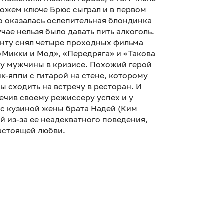
хожем ключе Брюс сыграл и в первом
о оказалась ослепительная блондинка
чае нельзя было давать пить алкоголь.
енту снял четыре проходных фильма
Микки и Мод», «Передряга» и «Такова
ему мужчины в кризисе. Похожий герой
к-яппи с гитарой на стене, которому
ы сходить на встречу в ресторан. И
печив своему режиссеру успех и у
 с кузиной жены брата Надей (Ким
 из-за ее неадекватного поведения,
астоящей любви.