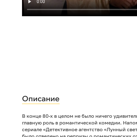
Описание
В конце 80-х в целом не было ничего удивител
главную роль в романтической комедии. Напо
сериале «Детективное агентство «Лунный све
было отведено на репризы о романтических от