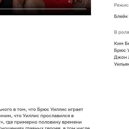
Режис
Блейк
В рол
Ким Б
Брюс 
Джон 
Уилья
ьного в том, что Брюс Уиллис играет
мним, что Уиллис прославился в
т», где примерно половину времени
ношениях главных героев, в том числе