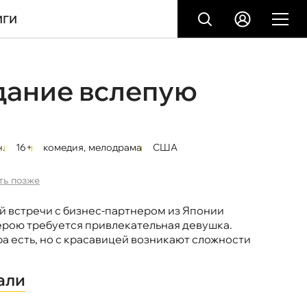
ИГИ
дание вслепую
.
16+
комедия
,
мелодрама
США
ть позже
й встречи с бизнес-партнером из Японии
ерою требуется привлекательная девушка.
а есть, но с красавицей возникают сложности
али