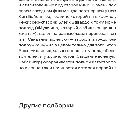
и стилизованных под старое кино. В очень по
своем звездном фильме, где партнершей у нег
Ким Бэйсингер, героине которой ни в коем слу
Режиссер-классик Блэйк Эдвардс к тому мом
подряд («Мужчина, который любил женщин», «
жизнь!»), где он на разные лады перепевал т
и в «Свидании вслепую» — взрослый трудоголи
подружка нужна в целом только для того, чтоб
Брюс Уиллис идеально попал в эту роль, обес
зрителей, и у журналистов. Свидание вслепую
Бэйсингер) оборачивается полной катастрофой
но именно так и начинается история первой н
Другие подборки