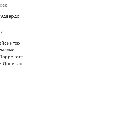
сер
 Эдвардс
ях
ейсингер
Уиллис
Ларрокетт
м Дэниелс