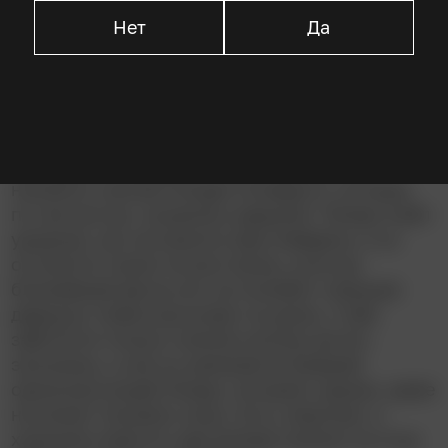
Нет
Да
Описание
Кайл Кингсон – чудак на букву «м», на
редкость неприятный молодой человек.
Однажды он не нашёл ничего умнее, чем
нахамить некоей Кендре Хилферти, которая,
по несчастью, оказалась ведьмой. Теперь Кайл
уродлив, как экспромты Джо Байдена, и он
останется таким на всю жизнь, если до
ближайшей весны его не полюбит хорошая
девушка. Кайла выгоняют из дома, о нём
заботятся только слепой учитель да его
экономка, а сам он увлекается бывшей
одноклассницей Линди, которой, однако, даже
не может показать лицо. Есть, впрочем, и
хорошие новости: два дилера напали на отца