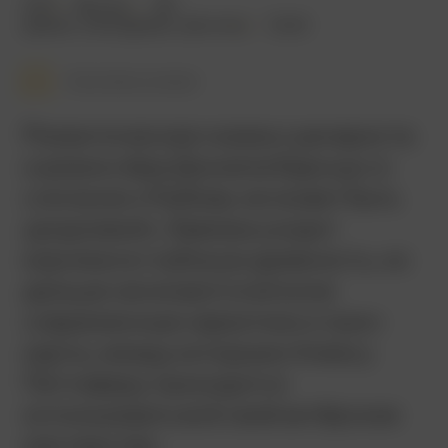
2011
86 мин.
18+
драма
,
мелодрама
,
фэнтези
США
Смотреть позже
Романтическая сказка сценариста
и режиссёра Дэниела Барнца со
слоганом «Любовь не может быть
уродливой». Завязка уходит
корнями в глубокую древность, но
дальше начинаются вполне
современные наркотики и грин-
карты, между которыми Алексу
Петтиферу приходится
использовать всё своё актёрское
мастерство.