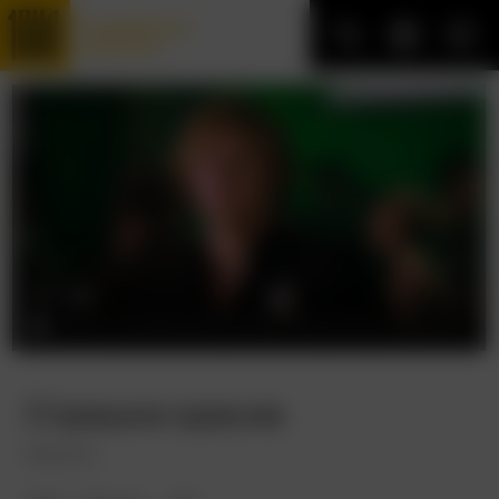
Трофейные
фильмы
Страшно красив
Beastly