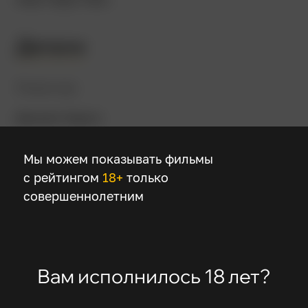
Детали
Режиссер
Даниел Барнз
Мы можем показывать фильмы
В ролях
с рейтингом
18+
только
Алекс Петтифер
совершеннолетним
Ванесса Энн Хадженс
Мэри-Кейт Олсен
Нил Патрик Харрис
Лиза Гей Хэмилтон
Вам исполнилось 18 лет?