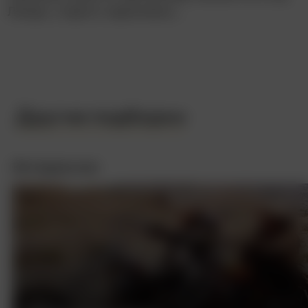
Линди, старого наркомана…
Другие подборки
Интересное